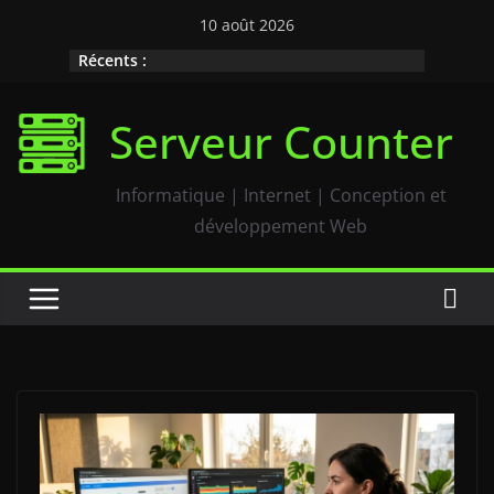
Passer
10 août 2026
au
Récents :
contenu
Serveur Counter
Informatique | Internet | Conception et
développement Web