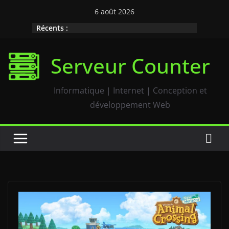
Passer
6 août 2026
au
Récents :
contenu
Serveur Counter
Informatique | Internet | Conception et
développement Web